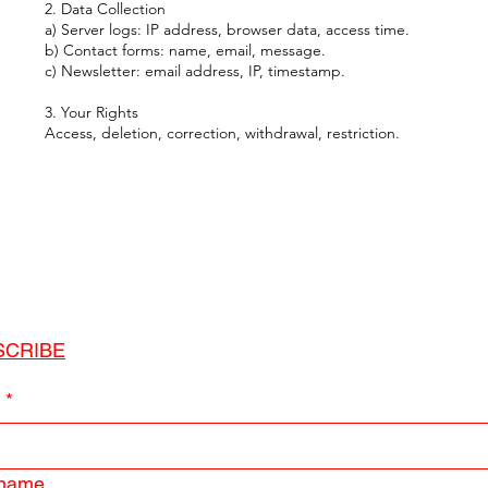
2. Data Collection
a) Server logs: IP address, browser data, access time.
b) Contact forms: name, email, message.
c) Newsletter: email address, IP, timestamp.
3. Your Rights
Access, deletion, correction, withdrawal, restriction.
SCRIBE
l
*
 name