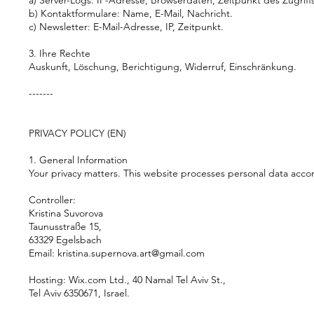
a) Server-Logs: IP-Adresse, Browserdaten, Zeitpunkt des Zugriff
b) Kontaktformulare: Name, E-Mail, Nachricht.
c) Newsletter: E-Mail-Adresse, IP, Zeitpunkt.
3. Ihre Rechte
Auskunft, Löschung, Berichtigung, Widerruf, Einschränkung.
-------
PRIVACY POLICY (EN)
1. General Information
Your privacy matters. This website processes personal data acc
Controller:
Kristina Suvorova
Taunusstraße 15,
63329 Egelsbach
Email:
kristina.supernova.art@gmail.com
Hosting: Wix.com Ltd., 40 Namal Tel Aviv St.,
Tel Aviv 6350671, Israel.