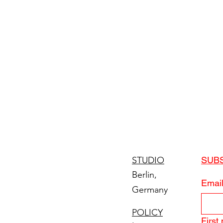
STUDIO
SUB
Berlin,
Emai
Germany
POLICY
First