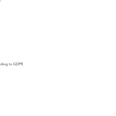
s.
ording to GDPR.